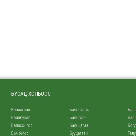
БУСАД ХОЛБООС
Баацагаан
Баян-Овоо
Баян
Баянбулаг
Баянговь
Бая
Баянхонгор
Баянцагаан
Богд
Бөмбөгөр
Бууцагаан
Галу