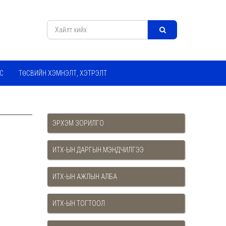
С
ТӨСВИЙН ХЭМНЭЛТ, ХЭТРЭЛТ
ЭРХЭМ ЗОРИЛГО
ИТХ-ЫН ДАРГЫН МЭНДЧИЛГЭЭ
ИТХ-ЫН АЖЛЫН АЛБА
ИТХ-ЫН ТОГТООЛ