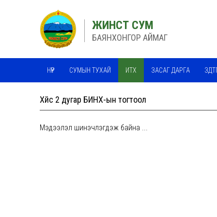
ЖИНСТ СУМ
БАЯНХОНГОР АЙМАГ
НҮҮР
СУМЫН ТУХАЙ
ИТХ
ЗАСАГ ДАРГА
ЗДТ
Хүйс 2 дугар БИНХ-ын тогтоол
Мэдээлэл шинэчлэгдэж байна ...