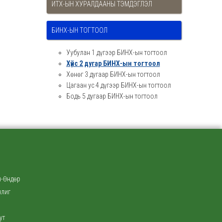
ИТХ-ЫН ХУРАЛДААНЫ ТЭМДЭГЛЭЛ
БИНХ-ЫН ТОГТООЛ
Уубулан 1 дүгээр БИНХ-ын тогтоол
Хүйс 2 дугар БИНХ-ын тогтоол
Хөнөг 3 дугаар БИНХ-ын тогтоол
Цагаан ус 4 дүгээр БИНХ-ын тогтоол
Бодь 5 дугаар БИНХ-ын тогтоол
-Өндөр
нлиг
ут