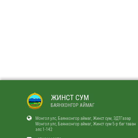
ЖИНСТ СУМ
БАЯНХОНГОР АЙМАГ
Монгол улс, Баянхонгор аймаг, Жинст сум, ЗДТГазар
Монгол улс, Баянхонгор аймаг, Жинст сум 5-р баг таван
элс 1-142