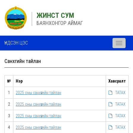
ЖИНСТ СУМ
БАЯНХОНГОР АЙМАГ
ҮНДСЭН ЦЭС
Toggle
navigati
Санхүүгийн тайлан
№
Нэр
Хавсралт
1
2025 оны санхүүгийн тайлан
ТАТАХ
2
2025 оны санхүүгийн тайлан
ТАТАХ
3
2025 оны санхүүгийн тайлан
ТАТАХ
4
2025 оны санхүүгийн тайлан
ТАТАХ