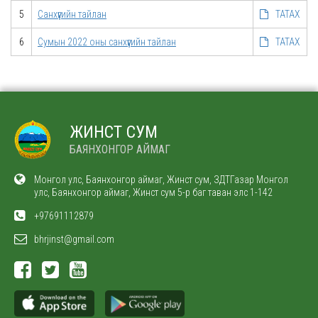
5
Санхүүгийн тайлан
ТАТАХ
6
Сумын 2022 оны санхүүгийн тайлан
ТАТАХ
ЖИНСТ СУМ
БАЯНХОНГОР АЙМАГ
Монгол улс, Баянхонгор аймаг, Жинст сум, ЗДТГазар Монгол
улс, Баянхонгор аймаг, Жинст сум 5-р баг таван элс 1-142
+97691112879
bhrjinst@gmail.com